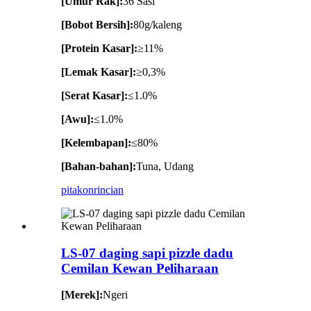
[Umur Rak]:
36 Sasi
[Bobot Bersih]:
80g/kaleng
[Protein Kasar]:
≥11%
[Lemak Kasar]:
≥0,3%
[Serat Kasar]:
≤1.0%
[Awu]:
≤1.0%
[Kelembapan]:
≤80%
[Bahan-bahan]:
Tuna, Udang
pitakon
rincian
LS-07 daging sapi pizzle dadu
Cemilan Kewan Peliharaan
[Merek]:
Ngeri