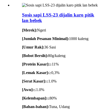
Sosis sapi LSS-23 dijalin karo pitik
lan bebek
[Merek]:
Ngeri
[Jumlah Pesanan Minimal]:
1000 kaleng
[Umur Rak]:
36 Sasi
[Bobot Bersih]:
80g/kaleng
[Protein Kasar]:
≥11%
[Lemak Kasar]:
≥0,3%
[Serat Kasar]:
≤1.0%
[Awu]:
≤1.0%
[Kelembapan]:
≤80%
[Bahan-bahan]:
Tuna, Udang