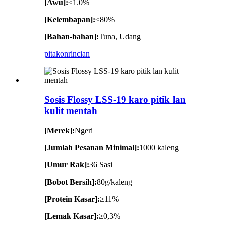
[Awu]:
≤1.0%
[Kelembapan]:
≤80%
[Bahan-bahan]:
Tuna, Udang
pitakon
rincian
Sosis Flossy LSS-19 karo pitik lan
kulit mentah
[Merek]:
Ngeri
[Jumlah Pesanan Minimal]:
1000 kaleng
[Umur Rak]:
36 Sasi
[Bobot Bersih]:
80g/kaleng
[Protein Kasar]:
≥11%
[Lemak Kasar]:
≥0,3%