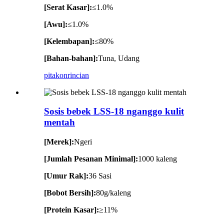
[Serat Kasar]:
≤1.0%
[Awu]:
≤1.0%
[Kelembapan]:
≤80%
[Bahan-bahan]:
Tuna, Udang
pitakon
rincian
Sosis bebek LSS-18 nganggo kulit
mentah
[Merek]:
Ngeri
[Jumlah Pesanan Minimal]:
1000 kaleng
[Umur Rak]:
36 Sasi
[Bobot Bersih]:
80g/kaleng
[Protein Kasar]:
≥11%