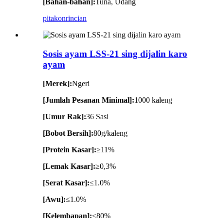
[Bahan-bahan]:
Tuna, Udang
pitakon
rincian
Sosis ayam LSS-21 sing dijalin karo
ayam
[Merek]:
Ngeri
[Jumlah Pesanan Minimal]:
1000 kaleng
[Umur Rak]:
36 Sasi
[Bobot Bersih]:
80g/kaleng
[Protein Kasar]:
≥11%
[Lemak Kasar]:
≥0,3%
[Serat Kasar]:
≤1.0%
[Awu]:
≤1.0%
[Kelembapan]:
≤80%