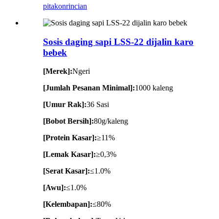
pitakon
rincian
Sosis daging sapi LSS-22 dijalin karo
bebek
[Merek]:
Ngeri
[Jumlah Pesanan Minimal]:
1000 kaleng
[Umur Rak]:
36 Sasi
[Bobot Bersih]:
80g/kaleng
[Protein Kasar]:
≥11%
[Lemak Kasar]:
≥0,3%
[Serat Kasar]:
≤1.0%
[Awu]:
≤1.0%
[Kelembapan]:
≤80%