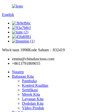
English
Wiwit taun 1998
Kode Saham：832419
emma@chinaluscious.com
+8613791869655
Ngarep
Babagan Kita
Pambuka
Kontrol Kualitas
Sertifikasi
Merek Kita
Layanan Kita
Dodolan Kita
Video Produk