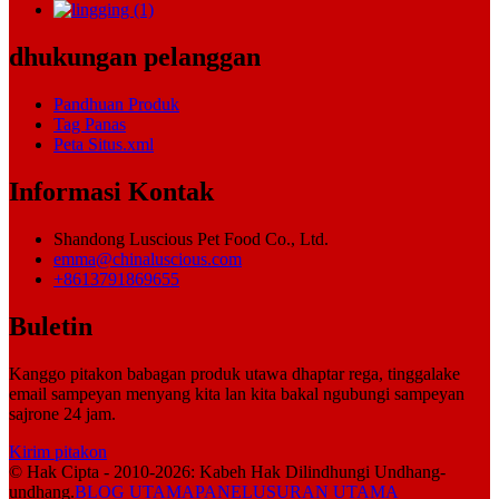
dhukungan pelanggan
Pandhuan Produk
Tag Panas
Peta Situs.xml
Informasi Kontak
Shandong Luscious Pet Food Co., Ltd.
emma@chinaluscious.com
+8613791869655
Buletin
Kanggo pitakon babagan produk utawa dhaptar rega, tinggalake
email sampeyan menyang kita lan kita bakal ngubungi sampeyan
sajrone 24 jam.
Kirim pitakon
© Hak Cipta - 2010-2026: Kabeh Hak Dilindhungi Undhang-
undhang.
BLOG UTAMA
PANELUSURAN UTAMA