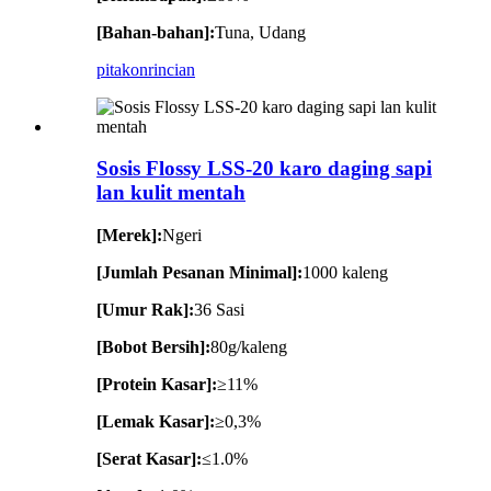
[Bahan-bahan]:
Tuna, Udang
pitakon
rincian
Sosis Flossy LSS-20 karo daging sapi
lan kulit mentah
[Merek]:
Ngeri
[Jumlah Pesanan Minimal]:
1000 kaleng
[Umur Rak]:
36 Sasi
[Bobot Bersih]:
80g/kaleng
[Protein Kasar]:
≥11%
[Lemak Kasar]:
≥0,3%
[Serat Kasar]:
≤1.0%