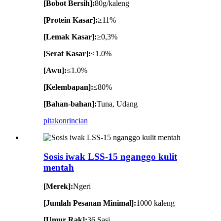
[Bobot Bersih]:
80g/kaleng
[Protein Kasar]:
≥11%
[Lemak Kasar]:
≥0,3%
[Serat Kasar]:
≤1.0%
[Awu]:
≤1.0%
[Kelembapan]:
≤80%
[Bahan-bahan]:
Tuna, Udang
pitakon
rincian
Sosis iwak LSS-15 nganggo kulit
mentah
[Merek]:
Ngeri
[Jumlah Pesanan Minimal]:
1000 kaleng
[Umur Rak]:
36 Sasi