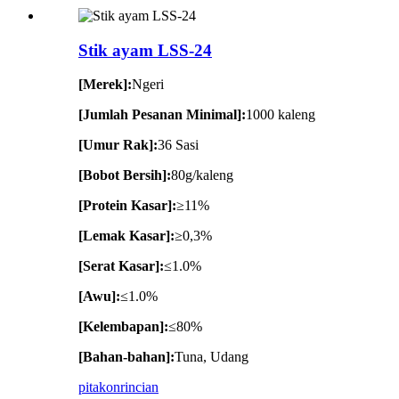
Stik ayam LSS-24
[Merek]:
Ngeri
[Jumlah Pesanan Minimal]:
1000 kaleng
[Umur Rak]:
36 Sasi
[Bobot Bersih]:
80g/kaleng
[Protein Kasar]:
≥11%
[Lemak Kasar]:
≥0,3%
[Serat Kasar]:
≤1.0%
[Awu]:
≤1.0%
[Kelembapan]:
≤80%
[Bahan-bahan]:
Tuna, Udang
pitakon
rincian