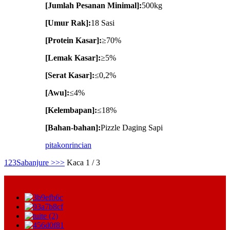
[Jumlah Pesanan Minimal]:
500kg
[Umur Rak]:
18 Sasi
[Protein Kasar]:
≥70%
[Lemak Kasar]:
≥5%
[Serat Kasar]:
≤0,2%
[Awu]:
≤4%
[Kelembapan]:
≤18%
[Bahan-bahan]:
Pizzle Daging Sapi
pitakon
rincian
1
2
3
Sabanjure >
>>
Kaca 1 / 3