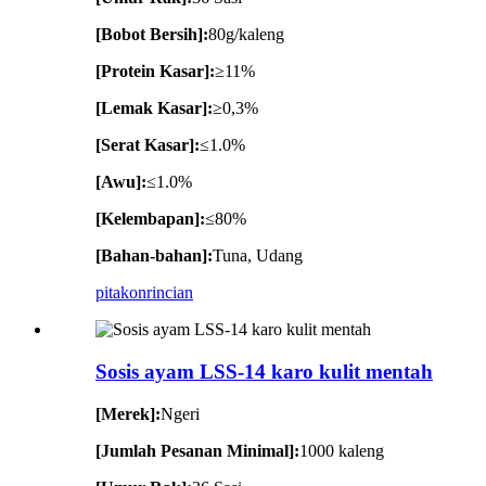
[Bobot Bersih]:
80g/kaleng
[Protein Kasar]:
≥11%
[Lemak Kasar]:
≥0,3%
[Serat Kasar]:
≤1.0%
[Awu]:
≤1.0%
[Kelembapan]:
≤80%
[Bahan-bahan]:
Tuna, Udang
pitakon
rincian
Sosis ayam LSS-14 karo kulit mentah
[Merek]:
Ngeri
[Jumlah Pesanan Minimal]:
1000 kaleng