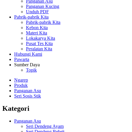
Panganan Asu
Panganan Kucing
Unduh PDF
Pabrik-pabrik Kita
Pabrik-pabrik Kita
Kebon Kita
Materi Kita
Lokakarya Kita
Pusat Tes Kita
Peralatan Kita
Hubungi Kami
Pawarta
Sumber Daya
Topik
Ngarep
Produk
Panganan Asu
Seri Sosis Stik
Kategori
Panganan Asu
Seri Dendeng Ayam
Seri Dendeng Bebek