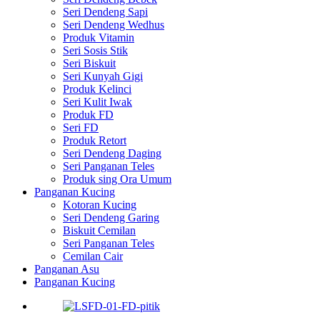
Seri Dendeng Sapi
Seri Dendeng Wedhus
Produk Vitamin
Seri Sosis Stik
Seri Biskuit
Seri Kunyah Gigi
Produk Kelinci
Seri Kulit Iwak
Produk FD
Seri FD
Produk Retort
Seri Dendeng Daging
Seri Panganan Teles
Produk sing Ora Umum
Panganan Kucing
Kotoran Kucing
Seri Dendeng Garing
Biskuit Cemilan
Seri Panganan Teles
Cemilan Cair
Panganan Asu
Panganan Kucing