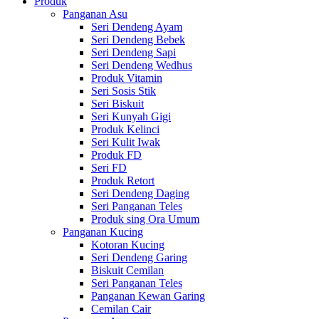
Produk
Panganan Asu
Seri Dendeng Ayam
Seri Dendeng Bebek
Seri Dendeng Sapi
Seri Dendeng Wedhus
Produk Vitamin
Seri Sosis Stik
Seri Biskuit
Seri Kunyah Gigi
Produk Kelinci
Seri Kulit Iwak
Produk FD
Seri FD
Produk Retort
Seri Dendeng Daging
Seri Panganan Teles
Produk sing Ora Umum
Panganan Kucing
Kotoran Kucing
Seri Dendeng Garing
Biskuit Cemilan
Seri Panganan Teles
Panganan Kewan Garing
Cemilan Cair