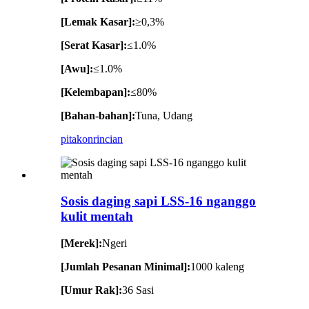
[Lemak Kasar]:
≥0,3%
[Serat Kasar]:
≤1.0%
[Awu]:
≤1.0%
[Kelembapan]:
≤80%
[Bahan-bahan]:
Tuna, Udang
pitakon
rincian
Sosis daging sapi LSS-16 nganggo
kulit mentah
[Merek]:
Ngeri
[Jumlah Pesanan Minimal]:
1000 kaleng
[Umur Rak]:
36 Sasi