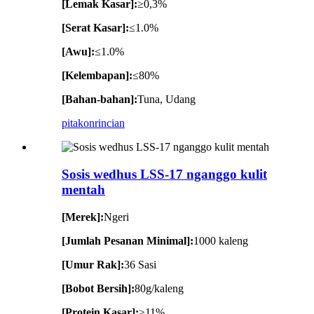
[Lemak Kasar]:
≥0,3%
[Serat Kasar]:
≤1.0%
[Awu]:
≤1.0%
[Kelembapan]:
≤80%
[Bahan-bahan]:
Tuna, Udang
pitakon
rincian
Sosis wedhus LSS-17 nganggo kulit
mentah
[Merek]:
Ngeri
[Jumlah Pesanan Minimal]:
1000 kaleng
[Umur Rak]:
36 Sasi
[Bobot Bersih]:
80g/kaleng
[Protein Kasar]:
≥11%