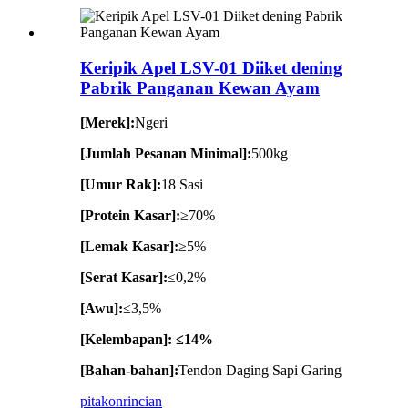
Keripik Apel LSV-01 Diiket dening
Pabrik Panganan Kewan Ayam
[Merek]:
Ngeri
[Jumlah Pesanan Minimal]:
500kg
[Umur Rak]:
18 Sasi
[Protein Kasar]:
≥70%
[Lemak Kasar]:
≥5%
[Serat Kasar]:
≤0,2%
[Awu]:
≤3,5%
[Kelembapan]: ≤14%
[Bahan-bahan]:
Tendon Daging Sapi Garing
pitakon
rincian