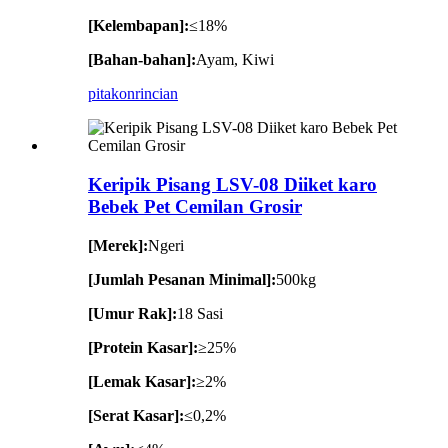
[Kelembapan]:
≤18%
[Bahan-bahan]:
Ayam, Kiwi
pitakon
rincian
Keripik Pisang LSV-08 Diiket karo
Bebek Pet Cemilan Grosir
[Merek]:
Ngeri
[Jumlah Pesanan Minimal]:
500kg
[Umur Rak]:
18 Sasi
[Protein Kasar]:
≥25%
[Lemak Kasar]:
≥2%
[Serat Kasar]:
≤0,2%