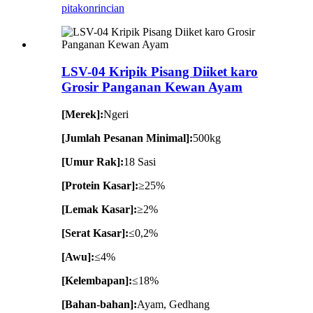
pitakon
rincian
LSV-04 Kripik Pisang Diiket karo
Grosir Panganan Kewan Ayam
[Merek]:
Ngeri
[Jumlah Pesanan Minimal]:
500kg
[Umur Rak]:
18 Sasi
[Protein Kasar]:
≥25%
[Lemak Kasar]:
≥2%
[Serat Kasar]:
≤0,2%
[Awu]:
≤4%
[Kelembapan]:
≤18%
[Bahan-bahan]:
Ayam, Gedhang