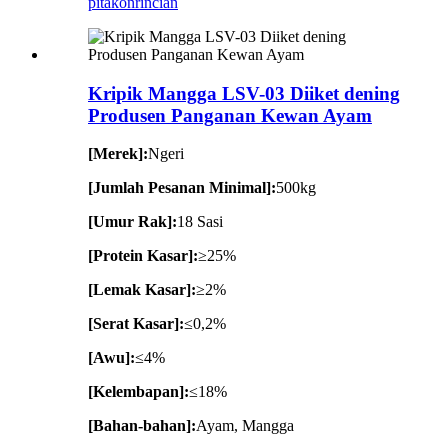
pitakon
rincian
Kripik Mangga LSV-03 Diiket dening
Produsen Panganan Kewan Ayam
[Merek]:
Ngeri
[Jumlah Pesanan Minimal]:
500kg
[Umur Rak]:
18 Sasi
[Protein Kasar]:
≥25%
[Lemak Kasar]:
≥2%
[Serat Kasar]:
≤0,2%
[Awu]:
≤4%
[Kelembapan]:
≤18%
[Bahan-bahan]:
Ayam, Mangga