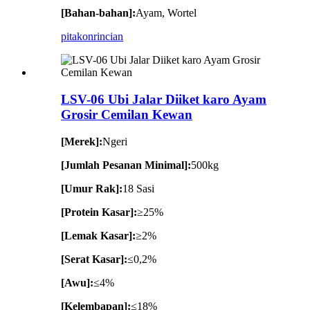
[Bahan-bahan]:
Ayam, Wortel
pitakon
rincian
LSV-06 Ubi Jalar Diiket karo Ayam
Grosir Cemilan Kewan
[Merek]:
Ngeri
[Jumlah Pesanan Minimal]:
500kg
[Umur Rak]:
18 Sasi
[Protein Kasar]:
≥25%
[Lemak Kasar]:
≥2%
[Serat Kasar]:
≤0,2%
[Awu]:
≤4%
[Kelembapan]:
≤18%