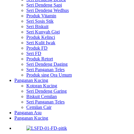
Seri Dendeng Sapi
Seri Dendeng Wedhus
Produk Vitamin
Seri Sosis Stik
Seri Biskuit
Seri Kunyah Gigi
Produk Kelinci
Seri Kulit Iwak
Produk FD
Seri FD
Produk Retort
Seri Dendeng Daging
Seri Panganan Teles
Produk sing Ora Umum
Panganan Kucing
Kotoran Kucing
Seri Dendeng Garing
Biskuit Cemilan
Seri Panganan Teles
Cemilan Cair
Panganan Asu
Panganan Kucing