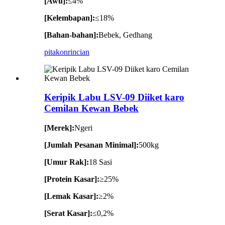
[Awu]:
≤4%
[Kelembapan]:
≤18%
[Bahan-bahan]:
Bebek, Gedhang
pitakon
rincian
Keripik Labu LSV-09 Diiket karo
Cemilan Kewan Bebek
[Merek]:
Ngeri
[Jumlah Pesanan Minimal]:
500kg
[Umur Rak]:
18 Sasi
[Protein Kasar]:
≥25%
[Lemak Kasar]:
≥2%
[Serat Kasar]:
≤0,2%