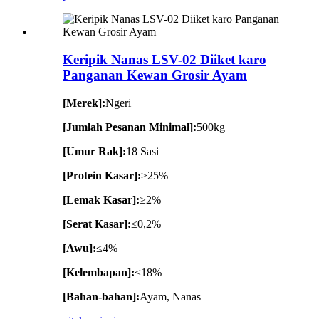
Keripik Nanas LSV-02 Diiket karo
Panganan Kewan Grosir Ayam
[Merek]:
Ngeri
[Jumlah Pesanan Minimal]:
500kg
[Umur Rak]:
18 Sasi
[Protein Kasar]:
≥25%
[Lemak Kasar]:
≥2%
[Serat Kasar]:
≤0,2%
[Awu]:
≤4%
[Kelembapan]:
≤18%
[Bahan-bahan]:
Ayam, Nanas