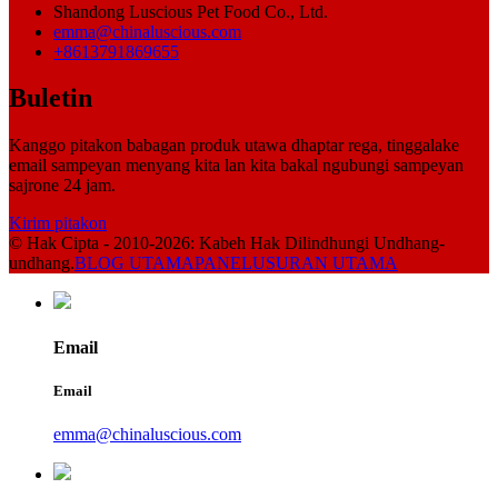
Shandong Luscious Pet Food Co., Ltd.
emma@chinaluscious.com
+8613791869655
Buletin
Kanggo pitakon babagan produk utawa dhaptar rega, tinggalake
email sampeyan menyang kita lan kita bakal ngubungi sampeyan
sajrone 24 jam.
Kirim pitakon
© Hak Cipta - 2010-2026: Kabeh Hak Dilindhungi Undhang-
undhang.
BLOG UTAMA
PANELUSURAN UTAMA
Email
Email
emma@chinaluscious.com