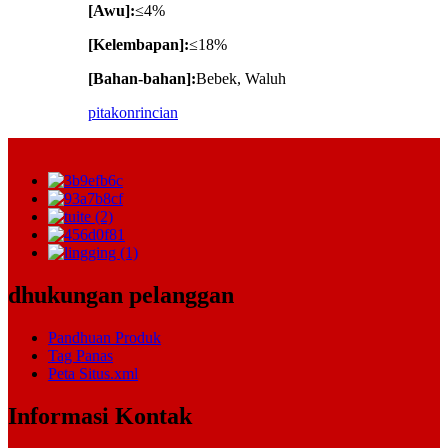
[Awu]:
≤4%
[Kelembapan]:
≤18%
[Bahan-bahan]:
Bebek, Waluh
pitakon
rincian
dhukungan pelanggan
Pandhuan Produk
Tag Panas
Peta Situs.xml
Informasi Kontak