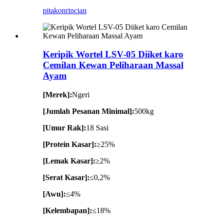
pitakon
rincian
Keripik Wortel LSV-05 Diiket karo
Cemilan Kewan Peliharaan Massal
Ayam
[Merek]:
Ngeri
[Jumlah Pesanan Minimal]:
500kg
[Umur Rak]:
18 Sasi
[Protein Kasar]:
≥25%
[Lemak Kasar]:
≥2%
[Serat Kasar]:
≤0,2%
[Awu]:
≤4%
[Kelembapan]:
≤18%