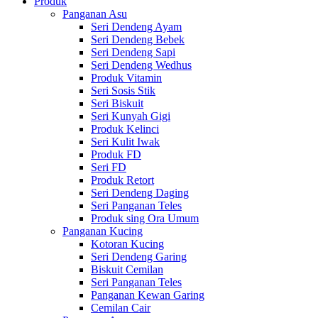
Produk
Panganan Asu
Seri Dendeng Ayam
Seri Dendeng Bebek
Seri Dendeng Sapi
Seri Dendeng Wedhus
Produk Vitamin
Seri Sosis Stik
Seri Biskuit
Seri Kunyah Gigi
Produk Kelinci
Seri Kulit Iwak
Produk FD
Seri FD
Produk Retort
Seri Dendeng Daging
Seri Panganan Teles
Produk sing Ora Umum
Panganan Kucing
Kotoran Kucing
Seri Dendeng Garing
Biskuit Cemilan
Seri Panganan Teles
Panganan Kewan Garing
Cemilan Cair