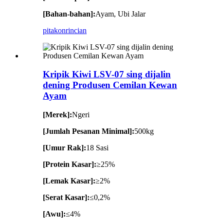
[Bahan-bahan]:
Ayam, Ubi Jalar
pitakon
rincian
Kripik Kiwi LSV-07 sing dijalin
dening Produsen Cemilan Kewan
Ayam
[Merek]:
Ngeri
[Jumlah Pesanan Minimal]:
500kg
[Umur Rak]:
18 Sasi
[Protein Kasar]:
≥25%
[Lemak Kasar]:
≥2%
[Serat Kasar]:
≤0,2%
[Awu]:
≤4%