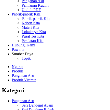
Panganan Asu
Panganan Kucing
Unduh PDF
Pabrik-pabrik Kita
Pabrik-pabrik Kita
Kebon Kita
Materi Kita
Lokakarya Kita
Pusat Tes Kita
Peralatan Kita
Hubungi Kami
Pawarta
Sumber Daya
Topik
Ngarep
Produk
Panganan Asu
Produk Vitamin
Kategori
Panganan Asu
Seri Dendeng Ayam
Seri Dendeng Bebek