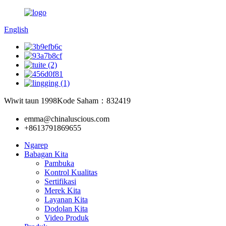
English
Wiwit taun 1998
Kode Saham：832419
emma@chinaluscious.com
+8613791869655
Ngarep
Babagan Kita
Pambuka
Kontrol Kualitas
Sertifikasi
Merek Kita
Layanan Kita
Dodolan Kita
Video Produk