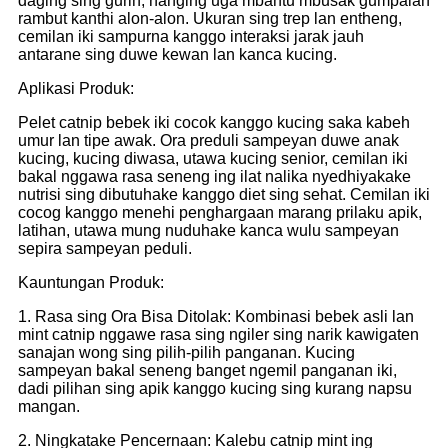
daging sing gurih, nanging uga mbantu mbusak gumpalan
rambut kanthi alon-alon. Ukuran sing trep lan entheng,
cemilan iki sampurna kanggo interaksi jarak jauh
antarane sing duwe kewan lan kanca kucing.
Aplikasi Produk:
Pelet catnip bebek iki cocok kanggo kucing saka kabeh
umur lan tipe awak. Ora preduli sampeyan duwe anak
kucing, kucing diwasa, utawa kucing senior, cemilan iki
bakal nggawa rasa seneng ing ilat nalika nyedhiyakake
nutrisi sing dibutuhake kanggo diet sing sehat. Cemilan iki
cocog kanggo menehi penghargaan marang prilaku apik,
latihan, utawa mung nuduhake kanca wulu sampeyan
sepira sampeyan peduli.
Kauntungan Produk:
1. Rasa sing Ora Bisa Ditolak: Kombinasi bebek asli lan
mint catnip nggawe rasa sing ngiler sing narik kawigaten
sanajan wong sing pilih-pilih panganan. Kucing
sampeyan bakal seneng banget ngemil panganan iki,
dadi pilihan sing apik kanggo kucing sing kurang napsu
mangan.
2. Ningkatake Pencernaan: Kalebu catnip mint ing