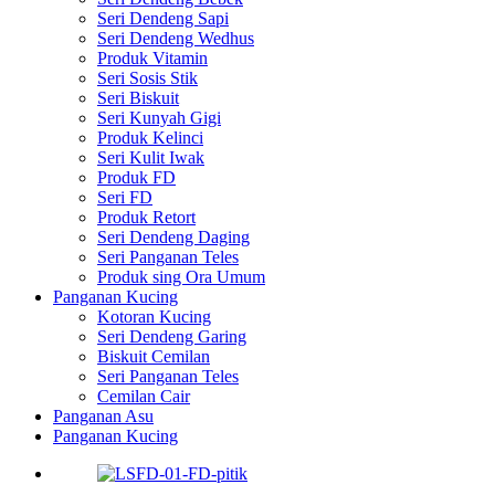
Seri Dendeng Sapi
Seri Dendeng Wedhus
Produk Vitamin
Seri Sosis Stik
Seri Biskuit
Seri Kunyah Gigi
Produk Kelinci
Seri Kulit Iwak
Produk FD
Seri FD
Produk Retort
Seri Dendeng Daging
Seri Panganan Teles
Produk sing Ora Umum
Panganan Kucing
Kotoran Kucing
Seri Dendeng Garing
Biskuit Cemilan
Seri Panganan Teles
Cemilan Cair
Panganan Asu
Panganan Kucing