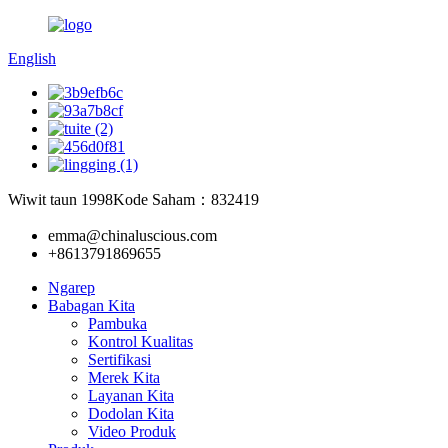
English
Wiwit taun 1998
Kode Saham：832419
emma@chinaluscious.com
+8613791869655
Ngarep
Babagan Kita
Pambuka
Kontrol Kualitas
Sertifikasi
Merek Kita
Layanan Kita
Dodolan Kita
Video Produk