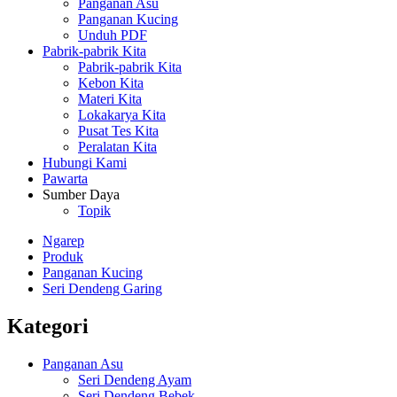
Panganan Asu
Panganan Kucing
Unduh PDF
Pabrik-pabrik Kita
Pabrik-pabrik Kita
Kebon Kita
Materi Kita
Lokakarya Kita
Pusat Tes Kita
Peralatan Kita
Hubungi Kami
Pawarta
Sumber Daya
Topik
Ngarep
Produk
Panganan Kucing
Seri Dendeng Garing
Kategori
Panganan Asu
Seri Dendeng Ayam
Seri Dendeng Bebek