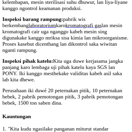
kelembapan, mesin sterilisasi suhu dhuwur, lan liya-liyane
kanggo ngontrol keamanan produksi.
Inspeksi barang rampung:
pabrik wis
berkembang
laboratorium
karo
kromatografi gas
lan mesin
kromatografi cair uga nganggo kabeh mesin sing
digunakake kanggo mriksa sisa kimia lan mikroorganisme.
Proses kasebut dicenthang lan dikontrol saka wiwitan
nganti rampung.
Inspeksi pihak katelu:
Kita uga duwe kerjasama jangka
panjang karo lembaga uji pihak katelu kaya SGS lan
PONY. Iki kanggo mesthekake validitas kabeh asil saka
lab kita dhewe.
Perusahaan iki duwé 20 peternakan pitik, 10 peternakan
bebek, 2 pabrik pemotongan pitik, 3 pabrik pemotongan
bebek, 1500 ton saben dina.
Kauntungan
1. "Kita kudu ngasilake panganan miturut standar