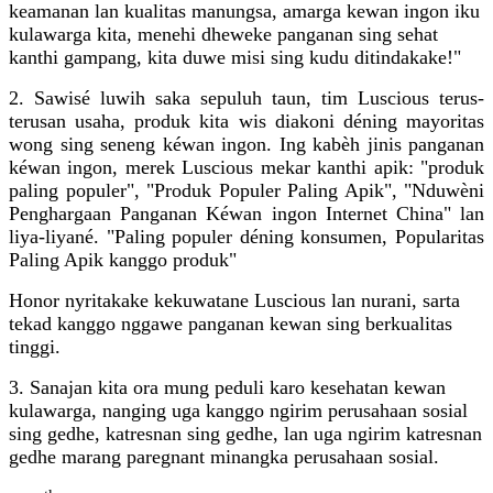
keamanan lan kualitas manungsa, amarga kewan ingon iku
kulawarga kita, menehi dheweke panganan sing sehat
kanthi gampang, kita duwe misi sing kudu ditindakake!"
2. Sawisé luwih saka sepuluh taun, tim Luscious terus-
terusan usaha, produk kita wis diakoni déning mayoritas
wong sing seneng kéwan ingon. Ing kabèh jinis panganan
kéwan ingon, merek Luscious mekar kanthi apik: "produk
paling populer", "Produk Populer Paling Apik", "Nduwèni
Penghargaan Panganan Kéwan ingon Internet China" lan
liya-liyané. "Paling populer déning konsumen, Popularitas
Paling Apik kanggo produk"
Honor nyritakake kekuwatane Luscious lan nurani, sarta
tekad kanggo nggawe panganan kewan sing berkualitas
tinggi.
3. Sanajan kita ora mung peduli karo kesehatan kewan
kulawarga, nanging uga kanggo ngirim perusahaan sosial
sing gedhe, katresnan sing gedhe, lan uga ngirim katresnan
gedhe marang paregnant minangka perusahaan sosial.