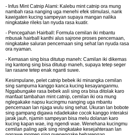
- Infus Mint Catnip Alami: Kalebu mint catnip ora mung
nambah rasa nanging uga menehi efek stimulasi, narik
kawigaten kucing sampeyan supaya mangan nalika
ningkatake rileks lan nyuda rasa kuatir.
- Pencegahan Hairball: Formula cemilan iki mbantu
mbusak hairball kanthi alus sajrone proses pencernaan,
ningkatake saluran pencernaan sing sehat lan nyuda rasa
ora nyaman.
- Kemasan sing bisa ditutup maneh: Camilan iki dikemas
ing kantong sing bisa ditutup maneh, supaya tetep seger
lan rasane tetep enak nganti suwe.
Kesimpulane, pelet catnip bebek iki minangka cemilan
sing sampurna kanggo kanca kucing kesayanganmu.
Nggabungake rasa bebek asli sing ora bisa ditolak karo
manfaat tambahan mint catnip, cemilan iki ora mung
nglegakake napsu kucingmu nanging uga mbantu
pencernaan lan njaga wulu sing sehat. Ukuran lan bobote
sing gampang digawa ndadekake cocok kanggo interaksi
jarak jauh, njamin sampeyan bisa melu dolanan karo
kucing kapan wae, ing ngendi wae. Wenehana kucingmu
cemilan paling apik sing ningkatake kesejahteraan lan
nggawe momen sing nyenengake bebarengan.