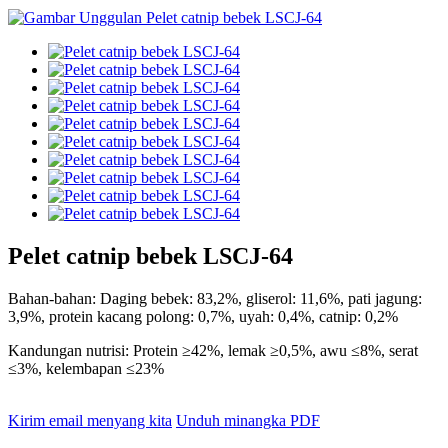
Pelet catnip bebek LSCJ-64
Bahan-bahan: Daging bebek: 83,2%, gliserol: 11,6%, pati jagung:
3,9%, protein kacang polong: 0,7%, uyah: 0,4%, catnip: 0,2%
Kandungan nutrisi: Protein ≥42%, lemak ≥0,5%, awu ≤8%, serat
≤3%, kelembapan ≤23%
Kirim email menyang kita
Unduh minangka PDF