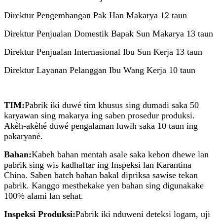
Direktur Pengembangan Pak Han Makarya 12 taun
Direktur Penjualan Domestik Bapak Sun Makarya 13 taun
Direktur Penjualan Internasional Ibu Sun Kerja 13 taun
Direktur Layanan Pelanggan Ibu Wang Kerja 10 taun
TIM:
Pabrik iki duwé tim khusus sing dumadi saka 50
karyawan sing makarya ing saben prosedur produksi.
Akèh-akèhé duwé pengalaman luwih saka 10 taun ing
pakaryané.
Bahan:
Kabeh bahan mentah asale saka kebon dhewe lan
pabrik sing wis kadhaftar ing Inspeksi lan Karantina
China. Saben batch bahan bakal dipriksa sawise tekan
pabrik. Kanggo mesthekake yen bahan sing digunakake
100% alami lan sehat.
Inspeksi Produksi:
Pabrik iki nduweni deteksi logam, uji