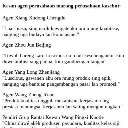
Kesan agen perusahaan marang perusahaan kasebut:
Agen Xiang Xudong Chengdu
"Luar biasa, sing narik kawigatenku ora mung kualitase,
nanging uga budaya lan konotasine."
Agen Zhou Jun Beijing
"Tuwuh bareng karo Luscious iku dadi kesenenganku, kita
duwe ambisi sing padha, kita gandhengan tangan"
Agen Yang Long Zhenjiang
"Luscious, gawanen aku ora mung produk sing apik,
nanging uga bantuan pangembangan pasar lan promosi."
Agen Wang Zheng Ji'nan
"Produk kualitas unggul, mekanisme kerjasama ing
prestasi manungsa, kerjasama lan saling menguntungkan."
Pendiri Grup Rantai Kewan Wang Pingxi Kootie
"China duwé akèh produsen payudara, kualitas kelas siji