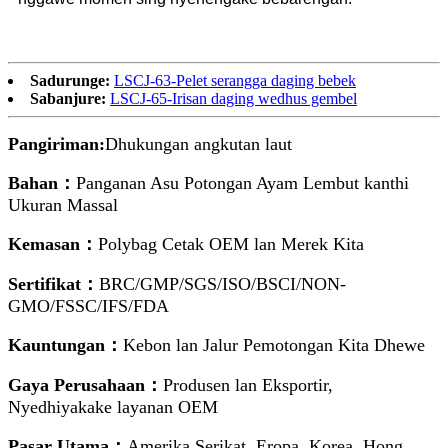
Sadurunge:
LSCJ-63-Pelet serangga daging bebek
Sabanjure:
LSCJ-65-Irisan daging wedhus gembel
Pangiriman:
Dhukungan angkutan laut
Bahan：
Panganan Asu Potongan Ayam Lembut kanthi
Ukuran Massal
Kemasan：
Polybag Cetak OEM lan Merek Kita
Sertifikat：
BRC/GMP/SGS/ISO/BSCI/NON-
GMO/FSSC/IFS/FDA
Kauntungan：
Kebon lan Jalur Pemotongan Kita Dhewe
Gaya Perusahaan：
Produsen lan Eksportir,
Nyedhiyakake layanan OEM
Pasar Utama：
Amerika Serikat, Eropa, Korea, Hong