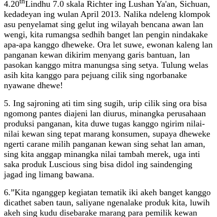
th
4.20
Lindhu 7.0 skala Richter ing Lushan Ya'an, Sichuan,
kedadeyan ing wulan April 2013. Nalika ndeleng klompok
asu penyelamat sing gelut ing wilayah bencana awan lan
wengi, kita rumangsa sedhih banget lan pengin nindakake
apa-apa kanggo dheweke. Ora let suwe, ewonan kaleng lan
panganan kewan dikirim menyang garis bantuan, lan
pasokan kanggo mitra manungsa sing setya. Tulung welas
asih kita kanggo para pejuang cilik sing ngorbanake
nyawane dhewe!
5. Ing sajroning ati tim sing sugih, urip cilik sing ora bisa
ngomong pantes diajeni lan diurus, minangka perusahaan
produksi panganan, kita duwe tugas kanggo ngirim nilai-
nilai kewan sing tepat marang konsumen, supaya dheweke
ngerti carane milih panganan kewan sing sehat lan aman,
sing kita anggap minangka nilai tambah merek, uga inti
saka produk Luscious sing bisa didol ing saindenging
jagad ing limang bawana.
6.”Kita nganggep kegiatan tematik iki akeh banget kanggo
dicathet saben taun, saliyane ngenalake produk kita, luwih
akeh sing kudu disebarake marang para pemilik kewan