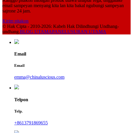
Kanggo pitakon babagan produk utawa dhaptar rega, tinggalake
email sampeyan menyang kita lan kita bakal ngubungi sampeyan
sajrone 24 jam.
Kirim pitakon
© Hak Cipta - 2010-2026: Kabeh Hak Dilindhungi Undhang-
undhang.
BLOG UTAMA
PANELUSURAN UTAMA
Email
Email
emma@chinaluscious.com
Telpon
Telp.
+8613791869655