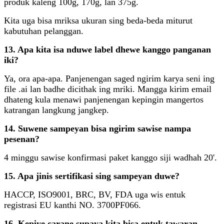
produk kaleng 100g, 170g, lan 375g.
Kita uga bisa mriksa ukuran sing beda-beda miturut
kabutuhan pelanggan.
13. Apa kita isa nduwe label dhewe kanggo panganan
iki?
Ya, ora apa-apa. Panjenengan saged ngirim karya seni ing
file .ai lan badhe dicithak ing mriki. Mangga kirim email
dhateng kula menawi panjenengan kepingin mangertos
katrangan langkung jangkep.
14. Suwene sampeyan bisa ngirim sawise nampa
pesenan?
4 minggu sawise konfirmasi paket kanggo siji wadhah 20'.
15. Apa jinis sertifikasi sing sampeyan duwe?
HACCP, ISO9001, BRC, BV, FDA uga wis entuk
registrasi EU kanthi NO. 3700PF066.
16. Kepiye carane supaya kita bisa entuk tawaran