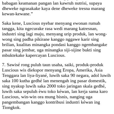
babagan keamanan pangan lan kawruh nutrisi, supaya
dheweke ngrasakake kaya dene dheweke tresna marang
kewan-kewane.”
Saka kene, Luscious nyebar menyang ewonan rumah
tangga, kita ngecurake rasa wedi marang katresnan,
industri sing lagi maju, menyang urip produk, lan wong-
wong sing padha pikirane kanggo nggawe karir sing
brilian, kualitas minangka pondasi kanggo ngembangake
pasar sing jembar, uga minangka siji-sijine bukti sing
mbuktekake kapercayan Luscious.
7. Sawisé rong puluh taun usaha, saiki, produk-produk
Luscious wis diekspor menyang Eropa, Amerika, Asia
Tenggara lan liya-liyané, luwih saka 90 negara, adol luwih
saka 100 kutha gedhé lan menengah ing pasar domestik,
sing nyakup luwih saka 2000 toko jaringan skala gedhé,
luwih saka sepuluh èwu toko kéwan, lan kerja sama karo
Luscious, win-win ora mung bisnis, nanging uga
pangembangan kanggo kontribusi industri kéwan ing
Tiongkok.