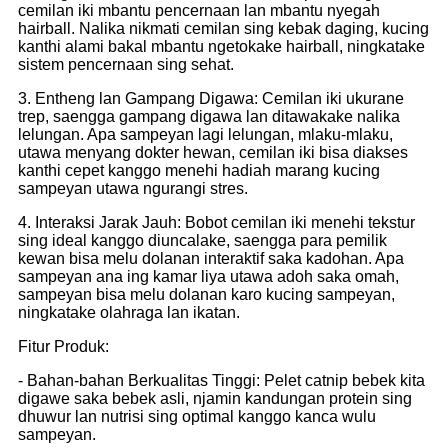
cemilan iki mbantu pencernaan lan mbantu nyegah
hairball. Nalika nikmati cemilan sing kebak daging, kucing
kanthi alami bakal mbantu ngetokake hairball, ningkatake
sistem pencernaan sing sehat.
3. Entheng lan Gampang Digawa: Cemilan iki ukurane
trep, saengga gampang digawa lan ditawakake nalika
lelungan. Apa sampeyan lagi lelungan, mlaku-mlaku,
utawa menyang dokter hewan, cemilan iki bisa diakses
kanthi cepet kanggo menehi hadiah marang kucing
sampeyan utawa ngurangi stres.
4. Interaksi Jarak Jauh: Bobot cemilan iki menehi tekstur
sing ideal kanggo diuncalake, saengga para pemilik
kewan bisa melu dolanan interaktif saka kadohan. Apa
sampeyan ana ing kamar liya utawa adoh saka omah,
sampeyan bisa melu dolanan karo kucing sampeyan,
ningkatake olahraga lan ikatan.
Fitur Produk:
- Bahan-bahan Berkualitas Tinggi: Pelet catnip bebek kita
digawe saka bebek asli, njamin kandungan protein sing
dhuwur lan nutrisi sing optimal kanggo kanca wulu
sampeyan.