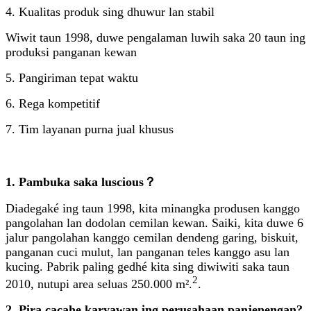
4. Kualitas produk sing dhuwur lan stabil
Wiwit taun 1998, duwe pengalaman luwih saka 20 taun ing
produksi panganan kewan
5. Pangiriman tepat waktu
6. Rega kompetitif
7. Tim layanan purna jual khusus
1. Pambuka saka luscious？
Diadegaké ing taun 1998, kita minangka produsen kanggo
pangolahan lan dodolan cemilan kewan. Saiki, kita duwe 6
jalur pangolahan kanggo cemilan dendeng garing, biskuit,
panganan cuci mulut, lan panganan teles kanggo asu lan
kucing. Pabrik paling gedhé kita sing diwiwiti saka taun
2
2010, nutupi area seluas 250.000 m².
.
2. Pira cacahe karyawan ing perusahaan panjenengan?