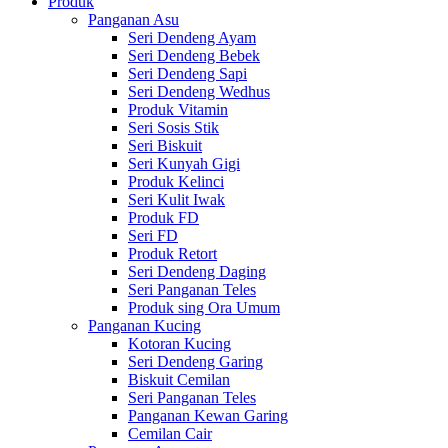
Produk
Panganan Asu
Seri Dendeng Ayam
Seri Dendeng Bebek
Seri Dendeng Sapi
Seri Dendeng Wedhus
Produk Vitamin
Seri Sosis Stik
Seri Biskuit
Seri Kunyah Gigi
Produk Kelinci
Seri Kulit Iwak
Produk FD
Seri FD
Produk Retort
Seri Dendeng Daging
Seri Panganan Teles
Produk sing Ora Umum
Panganan Kucing
Kotoran Kucing
Seri Dendeng Garing
Biskuit Cemilan
Seri Panganan Teles
Panganan Kewan Garing
Cemilan Cair