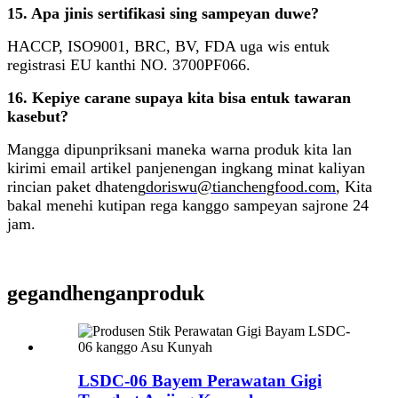
15. Apa jinis sertifikasi sing sampeyan duwe?
HACCP, ISO9001, BRC, BV, FDA uga wis entuk
registrasi EU kanthi NO. 3700PF066.
16. Kepiye carane supaya kita bisa entuk tawaran
kasebut?
Mangga dipunpriksani maneka warna produk kita lan
kirimi email artikel panjenengan ingkang minat kaliyan
rincian paket dhateng
doriswu@tianchengfood.com
, Kita
bakal menehi kutipan rega kanggo sampeyan sajrone 24
jam.
gegandhengan
produk
LSDC-06 Bayem Perawatan Gigi