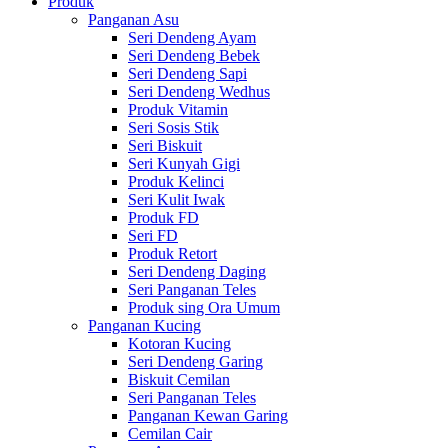
Produk
Panganan Asu
Seri Dendeng Ayam
Seri Dendeng Bebek
Seri Dendeng Sapi
Seri Dendeng Wedhus
Produk Vitamin
Seri Sosis Stik
Seri Biskuit
Seri Kunyah Gigi
Produk Kelinci
Seri Kulit Iwak
Produk FD
Seri FD
Produk Retort
Seri Dendeng Daging
Seri Panganan Teles
Produk sing Ora Umum
Panganan Kucing
Kotoran Kucing
Seri Dendeng Garing
Biskuit Cemilan
Seri Panganan Teles
Panganan Kewan Garing
Cemilan Cair