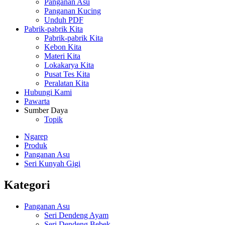
Panganan Asu
Panganan Kucing
Unduh PDF
Pabrik-pabrik Kita
Pabrik-pabrik Kita
Kebon Kita
Materi Kita
Lokakarya Kita
Pusat Tes Kita
Peralatan Kita
Hubungi Kami
Pawarta
Sumber Daya
Topik
Ngarep
Produk
Panganan Asu
Seri Kunyah Gigi
Kategori
Panganan Asu
Seri Dendeng Ayam
Seri Dendeng Bebek