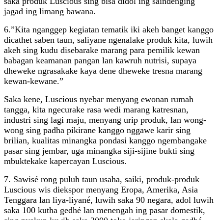
saka produk Luscious sing bisa didol ing saindenging
jagad ing limang bawana.
6.”Kita nganggep kegiatan tematik iki akeh banget kanggo
dicathet saben taun, saliyane ngenalake produk kita, luwih
akeh sing kudu disebarake marang para pemilik kewan
babagan keamanan pangan lan kawruh nutrisi, supaya
dheweke ngrasakake kaya dene dheweke tresna marang
kewan-kewane.”
Saka kene, Luscious nyebar menyang ewonan rumah
tangga, kita ngecurake rasa wedi marang katresnan,
industri sing lagi maju, menyang urip produk, lan wong-
wong sing padha pikirane kanggo nggawe karir sing
brilian, kualitas minangka pondasi kanggo ngembangake
pasar sing jembar, uga minangka siji-sijine bukti sing
mbuktekake kapercayan Luscious.
7. Sawisé rong puluh taun usaha, saiki, produk-produk
Luscious wis diekspor menyang Eropa, Amerika, Asia
Tenggara lan liya-liyané, luwih saka 90 negara, adol luwih
saka 100 kutha gedhé lan menengah ing pasar domestik,