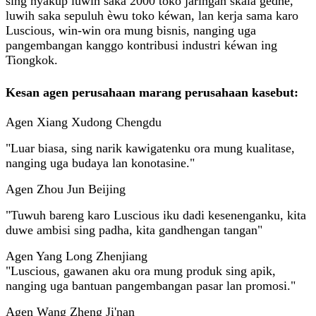
sing nyakup luwih saka 2000 toko jaringan skala gedhé,
luwih saka sepuluh èwu toko kéwan, lan kerja sama karo
Luscious, win-win ora mung bisnis, nanging uga
pangembangan kanggo kontribusi industri kéwan ing
Tiongkok.
Kesan agen perusahaan marang perusahaan kasebut:
Agen Xiang Xudong Chengdu
"Luar biasa, sing narik kawigatenku ora mung kualitase,
nanging uga budaya lan konotasine."
Agen Zhou Jun Beijing
"Tuwuh bareng karo Luscious iku dadi kesenenganku, kita
duwe ambisi sing padha, kita gandhengan tangan"
Agen Yang Long Zhenjiang
"Luscious, gawanen aku ora mung produk sing apik,
nanging uga bantuan pangembangan pasar lan promosi."
Agen Wang Zheng Ji'nan