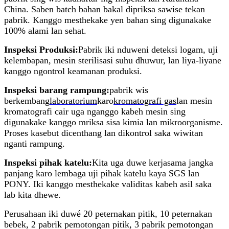
China. Saben batch bahan bakal dipriksa sawise tekan
pabrik. Kanggo mesthekake yen bahan sing digunakake
100% alami lan sehat.
Inspeksi Produksi:
Pabrik iki nduweni deteksi logam, uji
kelembapan, mesin sterilisasi suhu dhuwur, lan liya-liyane
kanggo ngontrol keamanan produksi.
Inspeksi barang rampung:
pabrik wis
berkembang
laboratorium
karo
kromatografi gas
lan mesin
kromatografi cair uga nganggo kabeh mesin sing
digunakake kanggo mriksa sisa kimia lan mikroorganisme.
Proses kasebut dicenthang lan dikontrol saka wiwitan
nganti rampung.
Inspeksi pihak katelu:
Kita uga duwe kerjasama jangka
panjang karo lembaga uji pihak katelu kaya SGS lan
PONY. Iki kanggo mesthekake validitas kabeh asil saka
lab kita dhewe.
Perusahaan iki duwé 20 peternakan pitik, 10 peternakan
bebek, 2 pabrik pemotongan pitik, 3 pabrik pemotongan