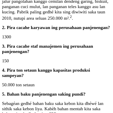
jalur pangolahan kanggo cemilan dendeng garing, biskuit,
panganan cuci mulut, lan panganan teles kanggo asu lan
kucing. Pabrik paling gedhé kita sing diwiwiti saka taun
2
2010, nutupi area seluas 250.000 m².
.
2. Pira cacahe karyawan ing perusahaan panjenengan?
1300
3. Pira cacahe staf manajemen ing perusahaan
panjenengan?
150
4. Pira ton setaun kanggo kapasitas produksi
sampeyan?
50.000 ton setaun
5. Bahan baku panjenengan saking pundi?
Sebagéan gedhé bahan baku saka kebon kita dhéwé lan
sithik saka kebon liya. Kabèh bahan mentah kita saka