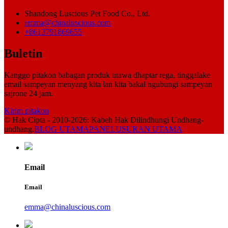
Shandong Luscious Pet Food Co., Ltd.
emma@chinaluscious.com
+8613791869655
Buletin
Kanggo pitakon babagan produk utawa dhaptar rega, tinggalake
email sampeyan menyang kita lan kita bakal ngubungi sampeyan
sajrone 24 jam.
Kirim pitakon
© Hak Cipta - 2010-2026: Kabeh Hak Dilindhungi Undhang-
undhang.
BLOG UTAMA
PANELUSURAN UTAMA
Email
Email
emma@chinaluscious.com