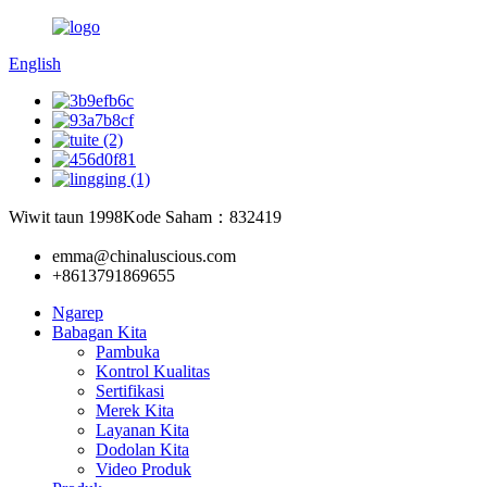
English
Wiwit taun 1998
Kode Saham：832419
emma@chinaluscious.com
+8613791869655
Ngarep
Babagan Kita
Pambuka
Kontrol Kualitas
Sertifikasi
Merek Kita
Layanan Kita
Dodolan Kita
Video Produk