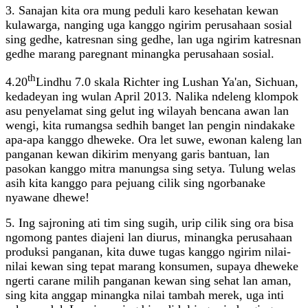
3. Sanajan kita ora mung peduli karo kesehatan kewan
kulawarga, nanging uga kanggo ngirim perusahaan sosial
sing gedhe, katresnan sing gedhe, lan uga ngirim katresnan
gedhe marang paregnant minangka perusahaan sosial.
th
4.20
Lindhu 7.0 skala Richter ing Lushan Ya'an, Sichuan,
kedadeyan ing wulan April 2013. Nalika ndeleng klompok
asu penyelamat sing gelut ing wilayah bencana awan lan
wengi, kita rumangsa sedhih banget lan pengin nindakake
apa-apa kanggo dheweke. Ora let suwe, ewonan kaleng lan
panganan kewan dikirim menyang garis bantuan, lan
pasokan kanggo mitra manungsa sing setya. Tulung welas
asih kita kanggo para pejuang cilik sing ngorbanake
nyawane dhewe!
5. Ing sajroning ati tim sing sugih, urip cilik sing ora bisa
ngomong pantes diajeni lan diurus, minangka perusahaan
produksi panganan, kita duwe tugas kanggo ngirim nilai-
nilai kewan sing tepat marang konsumen, supaya dheweke
ngerti carane milih panganan kewan sing sehat lan aman,
sing kita anggap minangka nilai tambah merek, uga inti