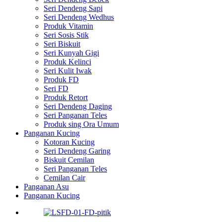
Seri Dendeng Sapi
Seri Dendeng Wedhus
Produk Vitamin
Seri Sosis Stik
Seri Biskuit
Seri Kunyah Gigi
Produk Kelinci
Seri Kulit Iwak
Produk FD
Seri FD
Produk Retort
Seri Dendeng Daging
Seri Panganan Teles
Produk sing Ora Umum
Panganan Kucing
Kotoran Kucing
Seri Dendeng Garing
Biskuit Cemilan
Seri Panganan Teles
Cemilan Cair
Panganan Asu
Panganan Kucing