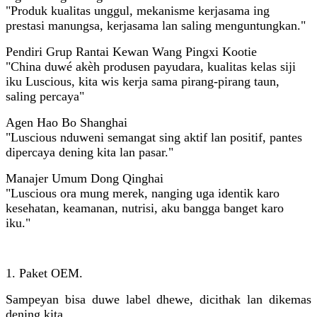
"Produk kualitas unggul, mekanisme kerjasama ing
prestasi manungsa, kerjasama lan saling menguntungkan."
Pendiri Grup Rantai Kewan Wang Pingxi Kootie
"China duwé akèh produsen payudara, kualitas kelas siji
iku Luscious, kita wis kerja sama pirang-pirang taun,
saling percaya"
Agen Hao Bo Shanghai
"Luscious nduweni semangat sing aktif lan positif, pantes
dipercaya dening kita lan pasar."
Manajer Umum Dong Qinghai
"Luscious ora mung merek, nanging uga identik karo
kesehatan, keamanan, nutrisi, aku bangga banget karo
iku."
1. Paket OEM.
Sampeyan bisa duwe label dhewe, dicithak lan dikemas
dening kita.