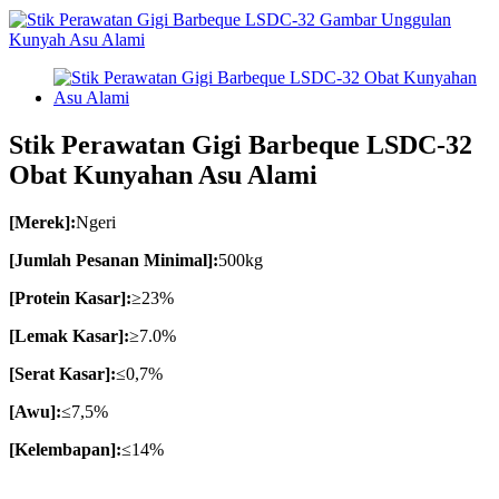
Stik Perawatan Gigi Barbeque LSDC-32
Obat Kunyahan Asu Alami
[Merek]:
Ngeri
[Jumlah Pesanan Minimal]:
500kg
[Protein Kasar]:
≥23%
[Lemak Kasar]:
≥7.0%
[Serat Kasar]:
≤0,7%
[Awu]:
≤7,5%
[Kelembapan]:
≤14%