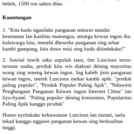
bebek, 1500 ton saben dina.
Kauntungan
1. "Kita kudu ngasilake panganan miturut standar
keamanan lan kualitas manungsa, amarga kewan ingon iku
kulawarga kita, menehi dheweke panganan sing sehat
kanthi gampang, kita duwe misi sing kudu ditindakake!"
2. Sawisé luwih saka sepuluh taun, tim Luscious terus-
terusan usaha, produk kita wis diakoni déning mayoritas
wong sing seneng kéwan ingon. Ing kabèh jinis panganan
kéwan ingon, merek Luscious mekar kanthi apik: "produk
paling populer", "Produk Populer Paling Apik", "Nduwèni
Penghargaan Panganan Kéwan ingon Internet China" lan
liya-liyané. "Paling populer déning konsumen, Popularitas
Paling Apik kanggo produk"
Honor nyritakake kekuwatane Luscious lan nurani, sarta
tekad kanggo nggawe panganan kewan sing berkualitas
tinggi.