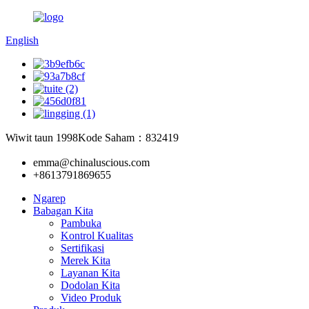
English
Wiwit taun 1998
Kode Saham：832419
emma@chinaluscious.com
+8613791869655
Ngarep
Babagan Kita
Pambuka
Kontrol Kualitas
Sertifikasi
Merek Kita
Layanan Kita
Dodolan Kita
Video Produk