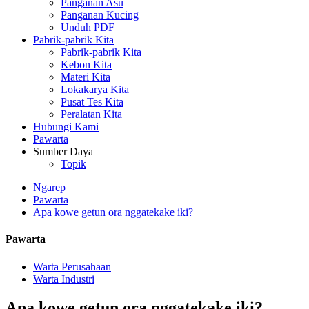
Panganan Asu
Panganan Kucing
Unduh PDF
Pabrik-pabrik Kita
Pabrik-pabrik Kita
Kebon Kita
Materi Kita
Lokakarya Kita
Pusat Tes Kita
Peralatan Kita
Hubungi Kami
Pawarta
Sumber Daya
Topik
Ngarep
Pawarta
Apa kowe getun ora nggatekake iki?
Pawarta
Warta Perusahaan
Warta Industri
Apa kowe getun ora nggatekake iki?