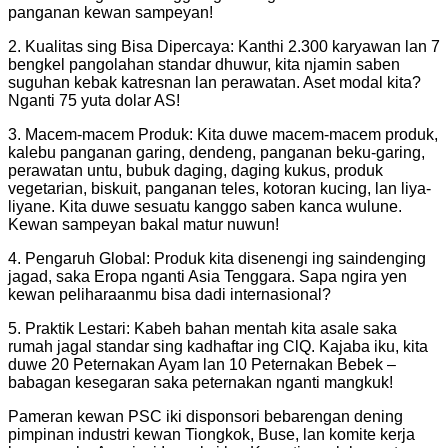
panganan kewan sampeyan!
2. Kualitas sing Bisa Dipercaya: Kanthi 2.300 karyawan lan 7
bengkel pangolahan standar dhuwur, kita njamin saben
suguhan kebak katresnan lan perawatan. Aset modal kita?
Nganti 75 yuta dolar AS!
3. Macem-macem Produk: Kita duwe macem-macem produk,
kalebu panganan garing, dendeng, panganan beku-garing,
perawatan untu, bubuk daging, daging kukus, produk
vegetarian, biskuit, panganan teles, kotoran kucing, lan liya-
liyane. Kita duwe sesuatu kanggo saben kanca wulune.
Kewan sampeyan bakal matur nuwun!
4. Pengaruh Global: Produk kita disenengi ing saindenging
jagad, saka Eropa nganti Asia Tenggara. Sapa ngira yen
kewan peliharaanmu bisa dadi internasional?
5. Praktik Lestari: Kabeh bahan mentah kita asale saka
rumah jagal standar sing kadhaftar ing ClQ. Kajaba iku, kita
duwe 20 Peternakan Ayam lan 10 Peternakan Bebek –
babagan kesegaran saka peternakan nganti mangkuk!
Pameran kewan PSC iki disponsori bebarengan dening
pimpinan industri kewan Tiongkok, Buse, lan komite kerja