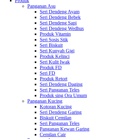
Produk
Panganan Asu
Seri Dendeng Ayam
Seri Dendeng Bebek
Seri Dendeng Sapi
Seri Dendeng Wedhus
Produk Vitamin
Seri Sosis Stik
Seri Biskuit
Seri Kunyah Gigi
Produk Kelinci
Seri Kulit Iwak
Produk FD
Seri FD
Produk Retort
Seri Dendeng Daging
Seri Panganan Teles
Produk sing Ora Umum
Panganan Kucing
Kotoran Kucing
Seri Dendeng Garing
Biskuit Cemilan
Seri Panganan Teles
Panganan Kewan Garing
Cemilan Cair