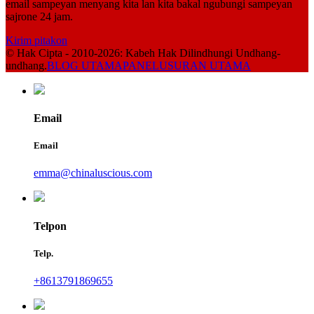
email sampeyan menyang kita lan kita bakal ngubungi sampeyan
sajrone 24 jam.
Kirim pitakon
© Hak Cipta - 2010-2026: Kabeh Hak Dilindhungi Undhang-
undhang.
BLOG UTAMA
PANELUSURAN UTAMA
Email
Email
emma@chinaluscious.com
Telpon
Telp.
+8613791869655