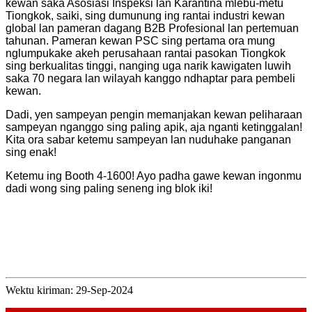
kewan saka Asosiasi Inspeksi lan Karantina mlebu-metu
Tiongkok, saiki, sing dumunung ing rantai industri kewan
global lan pameran dagang B2B Profesional lan pertemuan
tahunan. Pameran kewan PSC sing pertama ora mung
nglumpukake akeh perusahaan rantai pasokan Tiongkok
sing berkualitas tinggi, nanging uga narik kawigaten luwih
saka 70 negara lan wilayah kanggo ndhaptar para pembeli
kewan.
Dadi, yen sampeyan pengin memanjakan kewan peliharaan
sampeyan nganggo sing paling apik, aja nganti ketinggalan!
Kita ora sabar ketemu sampeyan lan nuduhake panganan
sing enak!
Ketemu ing Booth 4-1600! Ayo padha gawe kewan ingonmu
dadi wong sing paling seneng ing blok iki!
Wektu kiriman: 29-Sep-2024