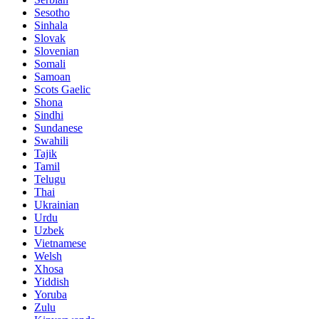
Sesotho
Sinhala
Slovak
Slovenian
Somali
Samoan
Scots Gaelic
Shona
Sindhi
Sundanese
Swahili
Tajik
Tamil
Telugu
Thai
Ukrainian
Urdu
Uzbek
Vietnamese
Welsh
Xhosa
Yiddish
Yoruba
Zulu